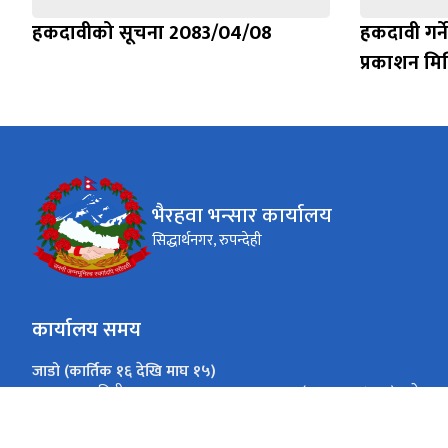
हकदावीको सूचना 2083/04/08
हकदावी गर्न
प्रकाशन मि
भैरहवा भन्सार कार्यालय
सिद्धार्थनगर, रुपन्देही
कार्यालय समय
जाडो (कार्तिक १६ देखि माघ १५)
(१०:०० - ४:००) बजे
आइतबार - बिहीबार
(१०:०० - ३:००) बजे
शुक्रबार