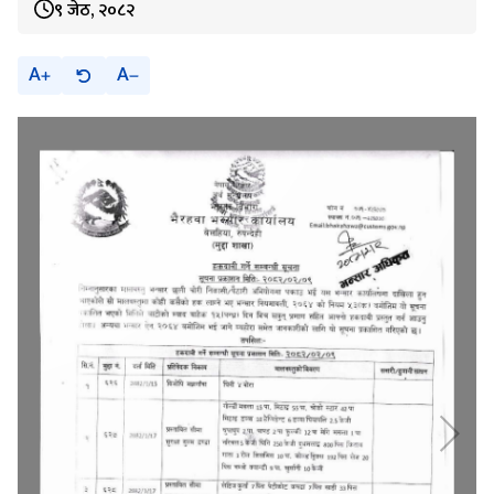
९ जेठ, २०८२
A
A