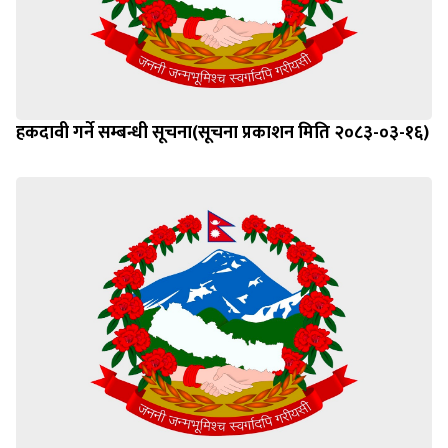
हकदावी गर्ने सम्बन्धी सूचना(सूचना प्रकाशन मिति २०८३-०३-१६)