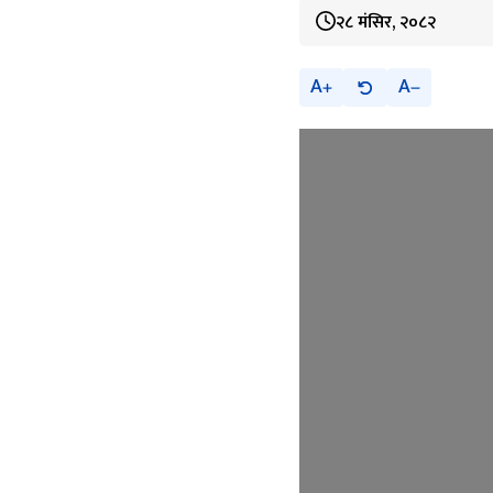
२८ मंसिर, २०८२
A
A