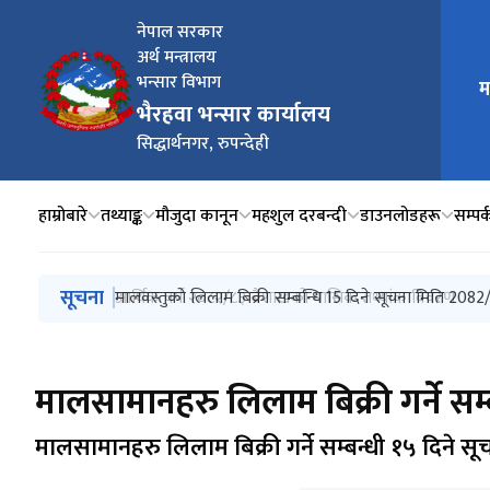
नेपाल सरकार
अर्थ मन्त्रालय
भन्सार विभाग
म
मुख्य न
भैरहवा भन्सार कार्यालय
सिद्धार्थनगर, रुपन्देही
हाम्रोबारे
तथ्याङ्क
मौजुदा कानून
महशुल दरबन्दी
डाउनलोडहरू
सम्पर्
मुख्य नेभिगेसनमा जानुहोस्
सूचना
हकदावीको सूचना 2083/04/08
आर्थिक वर्ष २०८२/८३ बैशाखको मासिक तथ्यांक विवरण
मालवस्तुको लिलाम बिक्री सम्बन्धि 15 दिने सूचना मिति 208
लिलाम विक्रि गर्ने सम्वन्धी १५ दिने सूचना (२०८२/११/१४)
लिलाम विक्रि गर्ने सम्वन्धी १५ दिने सूचना (२०८२/१०/२५)
मालसामानहरु लिलाम बिक्री गर्ने सम
मालसामानहरु लिलाम बिक्री गर्ने सम्बन्धी १५ दिने स