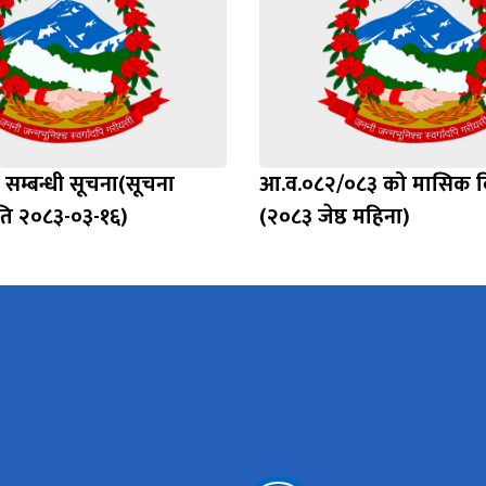
े सम्बन्धी सूचना(सूचना
आ.व.०८२/०८३ को मासिक 
ति २०८३-०३-१६)
(२०८३ जेष्ठ महिना)