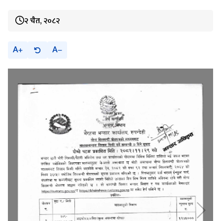
२ चैत, २०८२
A
A