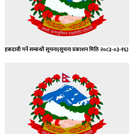
हकदावी गर्ने सम्बन्धी सूचना(सूचना प्रकाशन मिति २०८३-०३-१६)