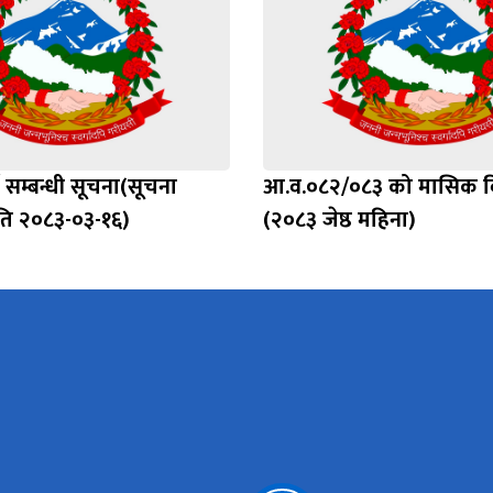
े सम्बन्धी सूचना(सूचना
आ.व.०८२/०८३ को मासिक 
ति २०८३-०३-१६)
(२०८३ जेष्ठ महिना)