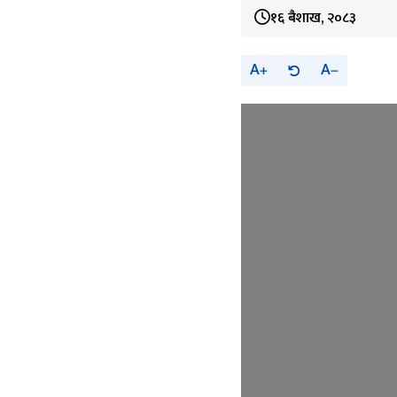
१६ बैशाख, २०८३
A
A