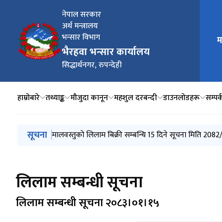
नेपाल सरकार
अर्थ मन्त्रालय
भन्सार विभाग
म
मुख्य न
भैरहवा भन्सार कार्यालय
सिद्धार्थनगर, रुपन्देही
हाम्रोबारे
तथ्याङ्क
मौजुदा कानून
महशुल दरबन्दी
डाउनलोडहरू
सम्पर्
मुख्य नेभिगेसनमा जानुहोस्
सूचना
हकदावीको सूचना 2083/04/08
आर्थिक वर्ष २०८२/८३ बैशाखको मासिक तथ्यांक विवरण
मालवस्तुको लिलाम बिक्री सम्बन्धि 15 दिने सूचना मिति 208
लिलाम विक्रि गर्ने सम्वन्धी १५ दिने सूचना (२०८२/११/१४)
लिलाम विक्रि गर्ने सम्वन्धी १५ दिने सूचना (२०८२/१०/२५)
लिलाम सम्बन्धी सूचना
लिलाम सम्बन्धी सूचना २०८३।०१।१५